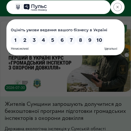
ДЕРЖЕКОІНСПЕКЦІЯ
у Сумській області
2026-07-30
Жителів Сумщини запрошують долучитися до
безкоштовної програми підготовки громадських
інспекторів з охорони довкілля
Державна екологічна інспекція у Сумській області