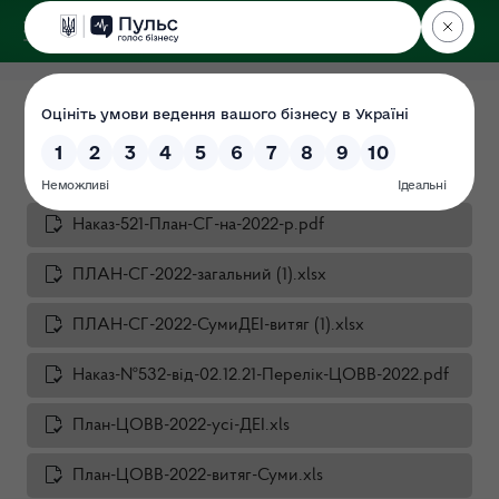
ДЕРЖЕКОІНСПЕКЦІЯ
у Сумській області
Плани перевірок
Дата: 01.07.2021
Наказ-521-План-СГ-на-2022-р.pdf
ПЛАН-СГ-2022-загальний (1).xlsx
ПЛАН-СГ-2022-СумиДЕІ-витяг (1).xlsx
Наказ-№532-від-02.12.21-Перелік-ЦОВВ-2022.pdf
План-ЦОВВ-2022-усі-ДЕІ.xls
План-ЦОВВ-2022-витяг-Суми.xls