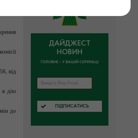
орення
ДАЙДЖЕСТ
омісії
НОВИН
ГОЛОВНЕ – У ВАШІЙ СКРИНЬЦІ
58, від
 в дію
ПІДПИСАТИСЬ
мін до