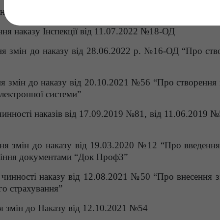
я комісії з питань надзвичайних ситуацій Інспекції
ння наказу Інспекції від 11.07.2022 №18-ОД
ня змін до наказу від 28.06.2022 р. №16-ОД “Про ств
я змін до наказу від 20.10.2021 №56 “Про створення к
електронної системи”
инності наказів від 17.09.2019 №81, від 11.06.2019 №
ня змін до наказу від 19.03.2020 №12 “Про введення
ління документами “Док Проф3”
 чинності наказу від 12.08.2021 №50 “Про внесення з
ого страхування”
я змін до Наказу від 12.10.2021 №54