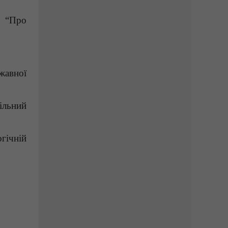
9 “Про
жавної
ільний
гічній