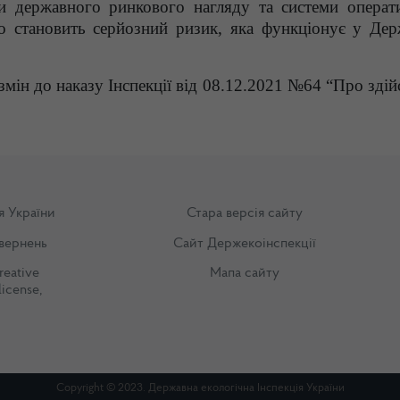
еми державного ринкового нагляду та системи операт
 становить серйозний ризик, яка функціонує у Дер
змін до наказу Інспекції від 08.12.2021 №64 “Про зді
я України
Стара версія сайту
вернень
Сайт Держекоінспекції
reative
Мапа сайту
license
,
Copyright © 2023. Державна екологічна Інспекція України