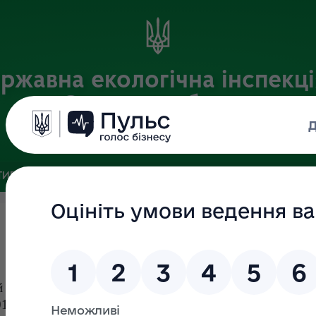
ржавна екологічна інспекці
Сумській області
Офіційний веб-портал
ИВНА БАЗА
ЗВ’ЯЗКИ ІЗ ГРОМАДСЬКІСТЮ ТА ЗМІ
ПУБЛІ
й із СумДУ) – Про внесення змін до спільного наказу
010