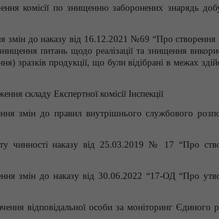
ення комісії по знищенню заборонених знарядь доб
я змін до наказу від 16.12.2021 №69 “Про створення к
 знищення питань щодо реалізації та знищення викори
ня) зразків продукції, що були відібрані в межах зді
ення складу Експертної комісії Інспекції
ення змін до правил внутрішнього службового розп
ту чинності наказу від 25.03.2019 № 17 “Про ств
ення змін до наказу від 30.06.2022 “17-ОД “Про утв
чення відповідальної особи за моніторинг Єдиного р