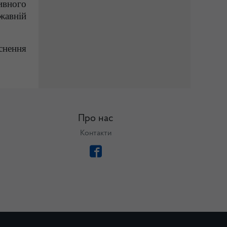
ивного
жавній
йснення
Про нас
Контакти