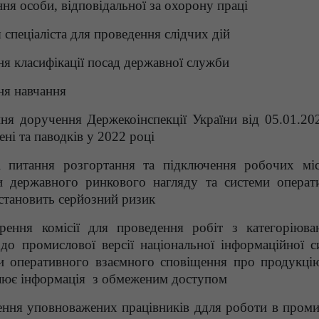
ня особи, відповідальної за охорону праці
 спеціаліста для проведення слідчих дій
ня класифікації посад державної служби
ня навчання
ння доручення Держекоінспекції України від 05.01.2
ні та паводків у 2022 році
і питання розгортання та підключення робочих мі
ми державного ринкового нагляду та системи операт
становить серйозний ризик
ення комісії для проведення робіт з категоріюва
до промислової версії національної інформаційної с
и оперативного взаємного сповіщення про продукці
улює інформація з обмеженим доступом
ення уповноважених працівників ддля роботи в проми