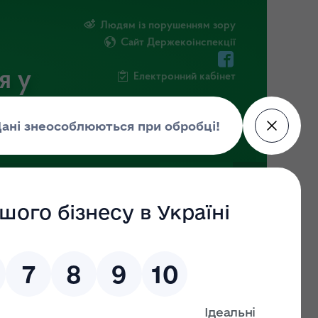
Людям із порушенням зору
Сайт Держекоінспекції
я у
Електронний кабінет
ЧНА ІНФОРМАЦІЯ
НОВИНИ
 СумДУ