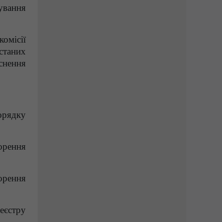
ування
омісії
станих
йснення
орядку
орення
орення
еєстру