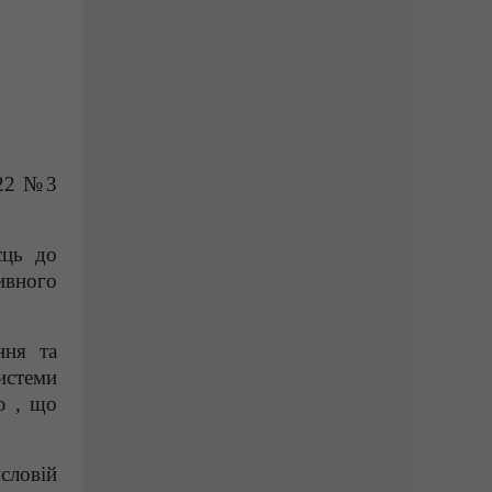
022 №3
сць до
ивного
ння та
истеми
ю , що
словій