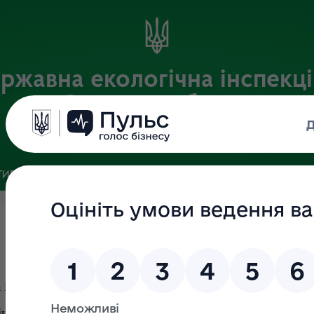
ржавна екологічна інспекці
Сумській області
Офіційний веб-портал
ИВНА БАЗА
ЗВ’ЯЗКИ ІЗ ГРОМАДСЬКІСТЮ ТА ЗМІ
ПУБЛІ
інформації або бездіяльності
ої інформації", відповідь на інформаційний запит ма