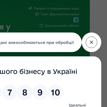
Людям із порушенням зору
Сайт Держекоінспекції
я у
Електронний кабінет
ЧНА ІНФОРМАЦІЯ
НОВИНИ
є бути