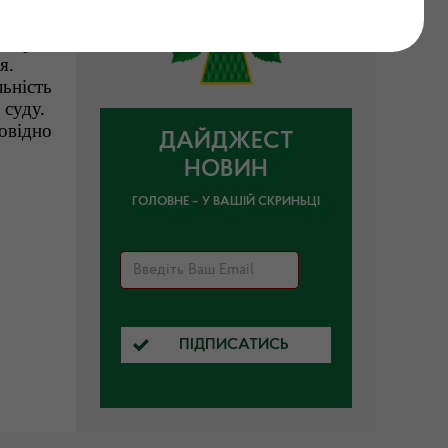
адання
 строк
я.
ьність
 суду.
овідно
ДАЙДЖЕСТ
НОВИН
ГОЛОВНЕ – У ВАШІЙ СКРИНЬЦІ
ПІДПИСАТИСЬ