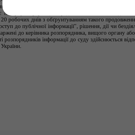
ня отримання запиту. У разі, якщо запит стосується н
є пошуку інформації серед значної кількості даних,
 20 робочих днів з обґрунтуванням такого продовженн
уп до публічної інформації", рішення, дії чи бездіял
аржені до керівника розпорядника, вищого органу або
 розпорядників інформації до суду здійснюється відп
 України.