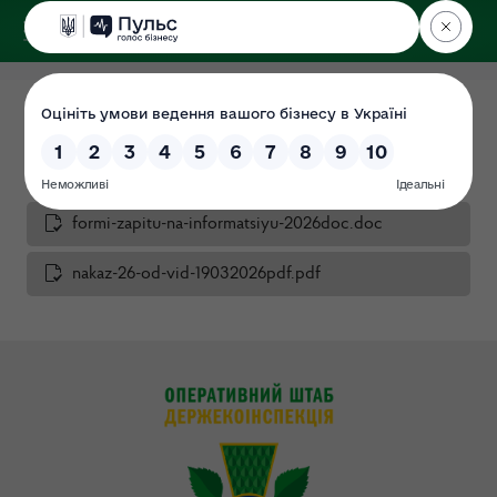
ДЕРЖЕКОІНСПЕКЦІЯ
у Сумській області
Форма запиту
Дата: 01.07.2021
formi-zapitu-na-informatsiyu-2026doc.doc
nakaz-26-od-vid-19032026pdf.pdf