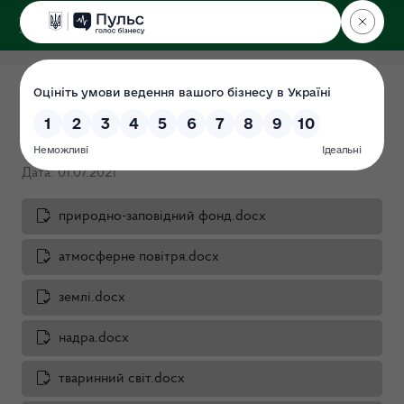
ДЕРЖЕКОІНСПЕКЦІЯ
у Сумській області
Перелік питань до суб’єктів
господарювання
Дата: 01.07.2021
природно-заповідний фонд.docx
атмосферне повітря.docx
землі.docx
надра.docx
тваринний світ.docx