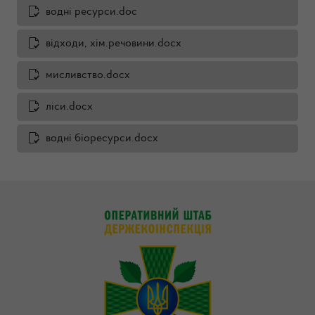
водні ресурси.doc
відходи, хім.речовини.docx
мисливство.docx
ліси.docx
водні біоресурси.docx