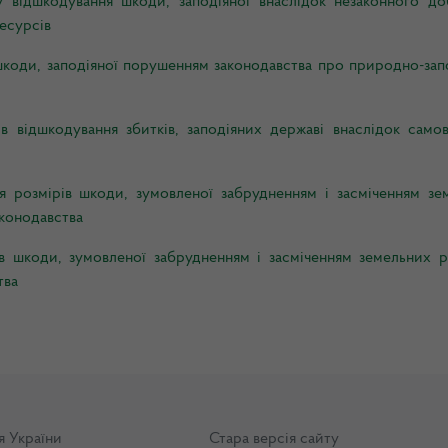
 відшкодування шкоди, заподіяної внаслідок незаконного до
есурсів
шкоди, заподіяної порушенням законодавства про природно-зап
 відшкодування збитків, заподіяних державі внаслідок самов
 розмірів шкоди, зумовленої забрудненням і засміченням зе
конодавства
 шкоди, зумовленої забрудненням і засміченням земельних р
тва
я України
Стара версія сайту