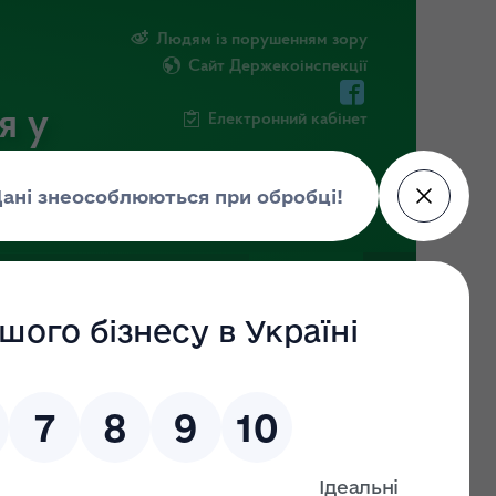
Людям із порушенням зору
Сайт Держекоінспекції
я у
Електронний кабінет
ЧНА ІНФОРМАЦІЯ
НОВИНИ
овідний