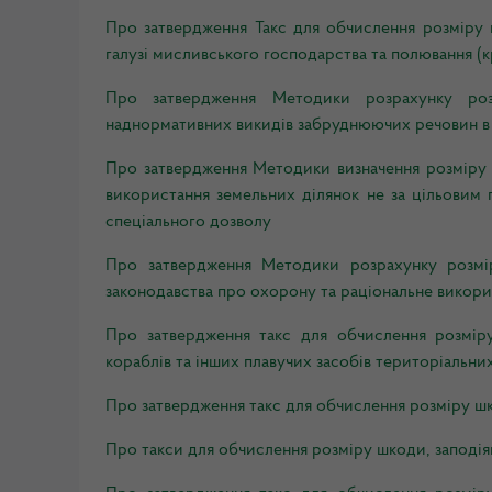
Про затвердження Такс для обчислення розміру в
галузі мисливського господарства та полювання (к
Про затвердження Методики розрахунку розмі
наднормативних викидів забруднюючих речовин в
Про затвердження Методики визначення розміру ш
використання земельних ділянок не за цільовим 
спеціального дозволу
Про затвердження Методики розрахунку розмірі
законодавства про охорону та раціональне викори
Про затвердження такс для обчислення розміру 
кораблів та інших плавучих засобів територіальни
Про затвердження такс для обчислення розміру шк
Про такси для обчислення розміру шкоди, заподія