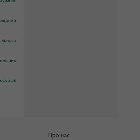
бування
овідний
ільного
мельних
есурсів
Про нас