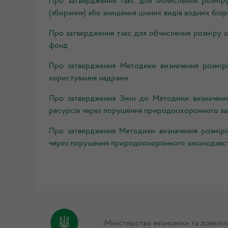
Про затвердження такс для обчислення розміру
(збирання) або знищення цінних видів водних біор
Про затвердження такс для обчислення розміру 
фонд
Про затвердження Методики визначення розмірів
користування надрами
Про затвердження Змін до Методики визначення
ресурсів через порушення природоохоронного за
Про затвердження Методики визначення розмірів
через порушення природоохоронного законодавс
Міністерство економіки та довкілл