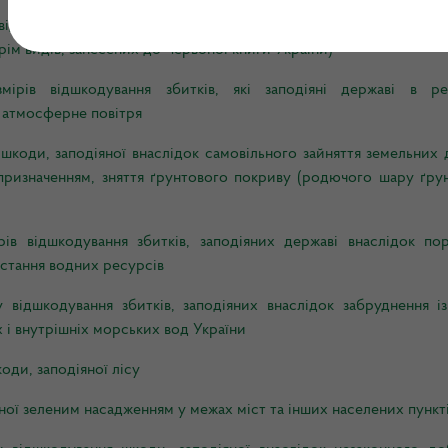
ідшкодування збитків, завданих унаслідок порушення законода
рім видів, занесених до Червоної книги України)
рів відшкодування збитків, які заподіяні державі в рез
 атмосферне повітря
коди, заподіяної внаслідок самовільного зайняття земельних д
призначенням, зняття ґрунтового покриву (родючого шару ґрун
в відшкодування збитків, заподіяних державі внаслідок по
стання водних ресурсів
відшкодування збитків, заподіяних внаслідок забруднення із
х і внутрішніх морських вод України
оди, заподіяної лісу
ної зеленим насадженням у межах міст та інших населених пункт