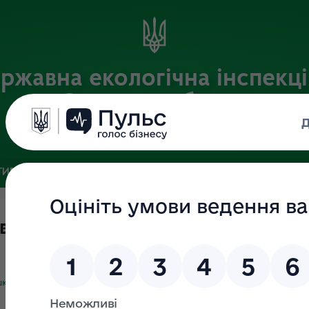
ржавна екологічна інспекці
Сумській області
Офіційний веб-портал
ИВНА БАЗА
ЗВ’ЯЗКИ ІЗ ГРОМАДСЬКІСТЮ ТА ЗМІ
ПУБЛІ
вання збитків
шкоди, заподіяної порушенням законодавства про природно-зап