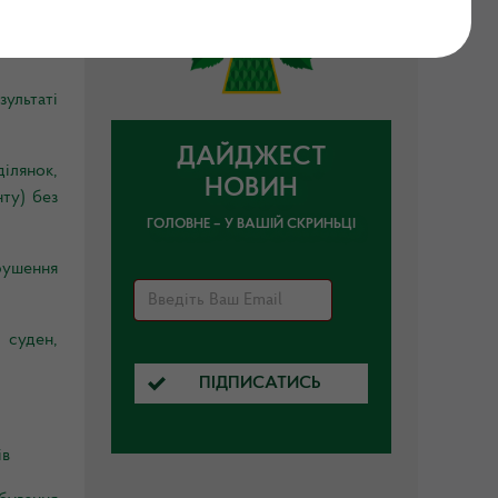
вства в
ультаті
ДАЙДЖЕСТ
ілянок,
НОВИН
ту) без
ГОЛОВНЕ – У ВАШІЙ СКРИНЬЦІ
рушення
 суден,
ПІДПИСАТИСЬ
ів