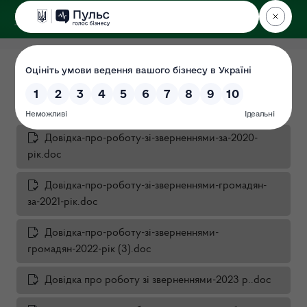
ДЕРЖЕКОІНСПЕКЦІЯ
у Сумській області
Звернення громадян
Дата: 01.07.2021
Довідка-про-роботу-зі-зверненнями-за-2020-
рік.doc
Довідка-про-роботу-зі-зверненнями-громадян-
за-2021-рік.doc
Довідка-про-роботу-зі-зверненнями-
громадян-2022-рік (3).doc
Довідка про роботу зі зверненнями-2023 р..doc