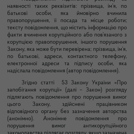
наявності таких реквізитів: прізвища, ім’я, по
батькові особи, яка ймовірно вчинила
правопорушення, її пос
ада та місце роботи;
тексту повідомлення, що містить інформацію про
факти вчинення корупційного або пов’язаного з
корупцією правопорушення, іншого порушення
Закону, яка може бути перевірена; прізвища, ім’я,
по батькові, адреси, контактного телефону,
електр
онної адреси та підпису особи, яка
надіслала повідомлення (автор повідомлення).
Згідно статті 53 Закону України «Про
запобігання корупції» (далі – Закон) розгляду
підлягають повідомлення про порушення вимог
цього Закону, здійснені працівником
відповідного
органу без зазначення авторства
(анонімно). Анонімне повідомлення про
порушення вимог антикорупційного
законодавства підлягає розгляду, якщо зазначена