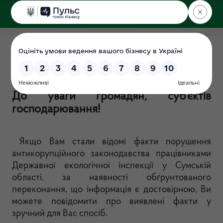
ДЕРЖЕКОІНСПЕКЦІЯ
у Сумській області
Запобігання корупції
Дата: 2020-08-26
До уваги громадян, суб’єктів
господарювання
!
Якщо Вам стали відомі факти порушення
антикорупційного законодавства працівниками
Державної екологічної інспекції у Сумській
області, за наявності обґрунтованого
переконання, що інформація є достовірною, Ви
может
е повідомити про виявлені факти у
зручний для Вас спосіб.