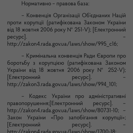
Нормативно – правова база:
– Конвенція Організації Об’єднаних Націй
проти корупції (ратифікована Законом України
від 18 жовтня 2006 року № 251-V); [Електронний
ресу
рс]. –
http://zakon4.rada.gov.ua/laws/show/995_c16;
– Кримінальна конвенція Ради Європи про
боротьбу з корупцією (ратифікована Законом
України від 18 жовтня 2006 року № 252-V);
[Електронний ресурс]. –
http://zakon3.rada.gov.ua/laws/show/994_101;
– Кодекс Укра
їни про адміністративні
правопорушення;[Електронний ресурс]. –
http://zakon4.rada.gov.ua/laws/show/80731-10; –
Закон України «Про запобігання корупції»;
[Електронний ресурс]. –
http://zakon4.rada.gov.ua/laws/show/1700-18;