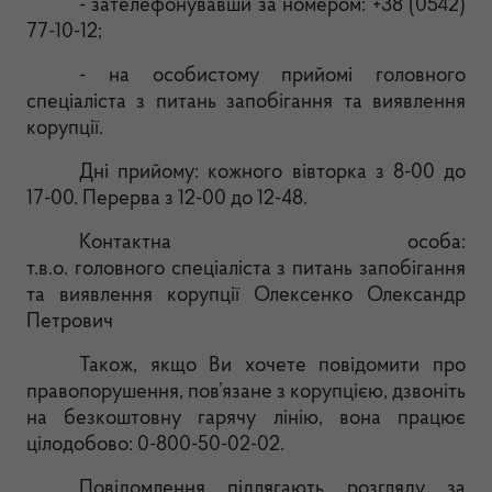
- зателефонувавши за номером: +38 (0542)
77-10-12;
- на особистому прийомі голо
вного
спеціаліста з питань запобігання та виявлення
корупції.
Дні прийому: кожного вівторка з 8-00 до
17-00. Перерва з 12-00 до 12-48.
Контактна особа:
т.в.о.
головного
спеціаліста
з питань запобігання
та виявлення корупції
Олексенко Олександр
Петрович
Також, якщо Ви хочете повідомити про
пра
вопорушення, пов’язане з корупцією, дзвоніть
на безкоштовну гарячу лінію, вона працює
цілодобово: 0-800-50-02-02.
Повідомлення підлягають розгляду за