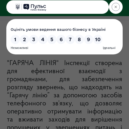
ДЕРЖЕКОІНСПЕКЦІЯ
у Сумській області
Гаряча лінія
Дата: 01.07.2021
"ГАРЯЧА ЛІНІЯ" Інспекції створена
для ефективної взаємодії з
громадянами, для забезпечення
розгляду звернень, що надходять на
“Гарячу лінію” за допомогою засобів
телефонного зв’язку, що дозволяє
оперативно отримувати інформацію
та вживати заходів для вирішення
порушених у зверненнях питань і